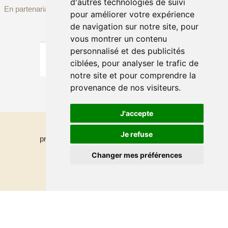
d'autres technologies de suivi
En partenariat avec
pour améliorer votre expérience
de navigation sur notre site, pour
vous montrer un contenu
personnalisé et des publicités
ciblées, pour analyser le trafic de
notre site et pour comprendre la
provenance de nos visiteurs.
J'accepte
Contact
|
Mettre à jour mes
Je refuse
préférences
|
Mentions légales & Politique de
Changer mes préférences
confidentialité
©
FONDATION OSTAD ELAHI - 2026